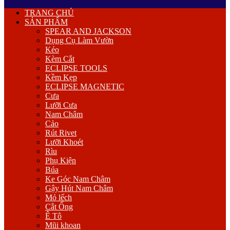
Primary
TRANG CHỦ
Menu
SẢN PHẨM
SPEAR AND JACKSON
Dụng Cụ Làm Vườn
Kéo
Kèm Cắt
ECLIPSE TOOLS
Kềm Kẹp
ECLIPSE MAGNETIC
Cưa
Lưỡi Cưa
Nam Châm
Cảo
Rút Rivet
Lưỡi Khoét
Rìu
Phụ Kiện
Búa
Ke Góc Nam Châm
Gậy Hút Nam Châm
Mỏ lếch
Cắt Ống
Ê Tô
Mũi khoan