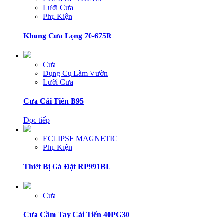
Lưỡi Cưa
Phụ Kiện
Khung Cưa Lọng 70-675R
Cưa
Dụng Cụ Làm Vườn
Lưỡi Cưa
Cưa Cải Tiến B95
Đọc tiếp
ECLIPSE MAGNETIC
Phụ Kiện
Thiết Bị Gá Đặt RP991BL
Cưa
Cưa Cầm Tay Cải Tiến 40PG30