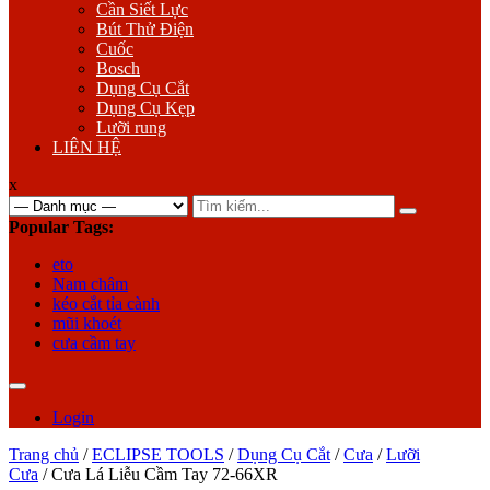
Cần Siết Lực
Bút Thử Điện
Cuốc
Bosch
Dụng Cụ Cắt
Dụng Cụ Kẹp
Lưỡi rung
LIÊN HỆ
x
Search
for:
Popular Tags:
eto
Nam châm
kéo cắt tỉa cành
mũi khoét
cưa cầm tay
Login
Trang chủ
/
ECLIPSE TOOLS
/
Dụng Cụ Cắt
/
Cưa
/
Lưỡi
Cưa
/ Cưa Lá Liễu Cầm Tay 72-66XR