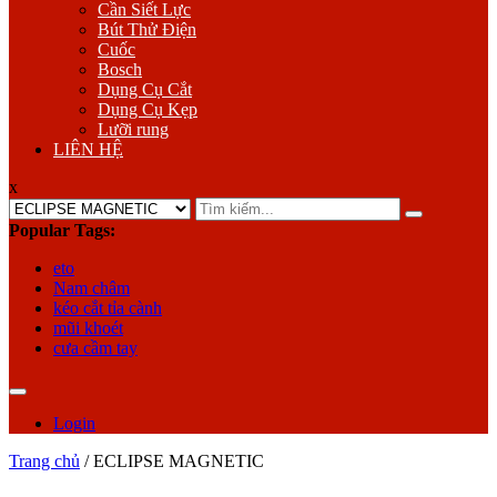
Cần Siết Lực
Bút Thử Điện
Cuốc
Bosch
Dụng Cụ Cắt
Dụng Cụ Kẹp
Lưỡi rung
LIÊN HỆ
x
Search
for:
Popular Tags:
eto
Nam châm
kéo cắt tỉa cành
mũi khoét
cưa cầm tay
Login
Trang chủ
/ ECLIPSE MAGNETIC