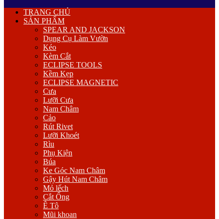
Primary
TRANG CHỦ
Menu
SẢN PHẨM
SPEAR AND JACKSON
Dụng Cụ Làm Vườn
Kéo
Kèm Cắt
ECLIPSE TOOLS
Kềm Kẹp
ECLIPSE MAGNETIC
Cưa
Lưỡi Cưa
Nam Châm
Cảo
Rút Rivet
Lưỡi Khoét
Rìu
Phụ Kiện
Búa
Ke Góc Nam Châm
Gậy Hút Nam Châm
Mỏ lếch
Cắt Ống
Ê Tô
Mũi khoan