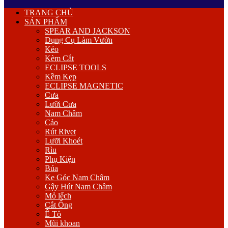
Primary
TRANG CHỦ
Menu
SẢN PHẨM
SPEAR AND JACKSON
Dụng Cụ Làm Vườn
Kéo
Kèm Cắt
ECLIPSE TOOLS
Kềm Kẹp
ECLIPSE MAGNETIC
Cưa
Lưỡi Cưa
Nam Châm
Cảo
Rút Rivet
Lưỡi Khoét
Rìu
Phụ Kiện
Búa
Ke Góc Nam Châm
Gậy Hút Nam Châm
Mỏ lếch
Cắt Ống
Ê Tô
Mũi khoan