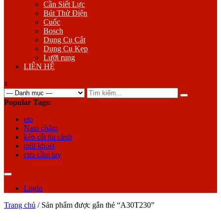
Cần Siết Lực
Bút Thử Điện
Cuốc
Bosch
Dụng Cụ Cắt
Dụng Cụ Kẹp
Lưỡi rung
LIÊN HỆ
x
Search
for:
Popular Tags:
eto
Nam châm
kéo cắt tỉa cành
mũi khoét
cưa cầm tay
Login
Trang chủ
/ Sản phẩm được gắn thẻ “A30T230”