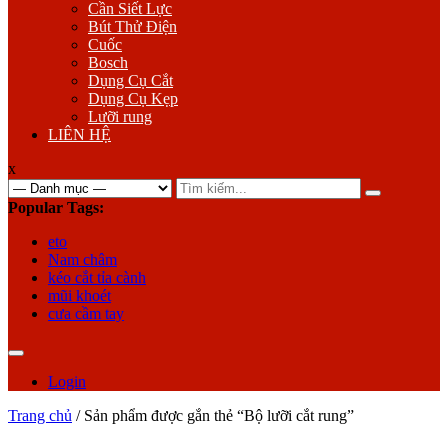
Cần Siết Lực
Bút Thử Điện
Cuốc
Bosch
Dụng Cụ Cắt
Dụng Cụ Kẹp
Lưỡi rung
LIÊN HỆ
x
Search
for:
Popular Tags:
eto
Nam châm
kéo cắt tỉa cành
mũi khoét
cưa cầm tay
Login
Trang chủ
/ Sản phẩm được gắn thẻ “Bộ lưỡi cắt rung”