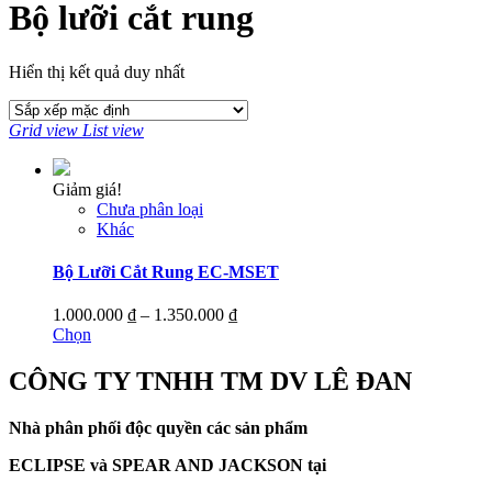
Bộ lưỡi cắt rung
Hiển thị kết quả duy nhất
Grid view
List view
Giảm giá!
Chưa phân loại
Khác
Bộ Lưỡi Cắt Rung EC-MSET
Khoảng
1.000.000
₫
–
1.350.000
₫
Sản
giá:
Chọn
phẩm
từ
này
1.000.000 ₫
CÔNG TY TNHH TM DV LÊ ĐAN
có
đến
nhiều
1.350.000 ₫
Nhà phân phối độc quyền các sản phẩm
biến
thể.
ECLIPSE và
SPEAR AND JACKSON tại
Các
tùy