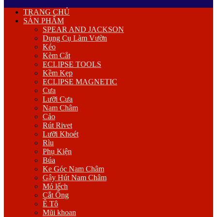
Primary
TRANG CHỦ
Menu
SẢN PHẨM
SPEAR AND JACKSON
Dụng Cụ Làm Vườn
Kéo
Kèm Cắt
ECLIPSE TOOLS
Kềm Kẹp
ECLIPSE MAGNETIC
Cưa
Lưỡi Cưa
Nam Châm
Cảo
Rút Rivet
Lưỡi Khoét
Rìu
Phụ Kiện
Búa
Ke Góc Nam Châm
Gậy Hút Nam Châm
Mỏ lếch
Cắt Ống
Ê Tô
Mũi khoan