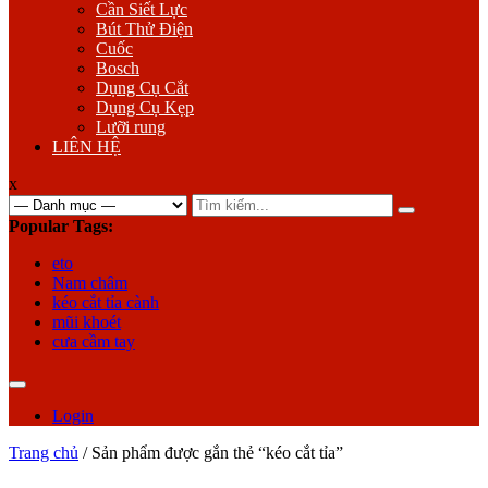
Cần Siết Lực
Bút Thử Điện
Cuốc
Bosch
Dụng Cụ Cắt
Dụng Cụ Kẹp
Lưỡi rung
LIÊN HỆ
x
Search
for:
Popular Tags:
eto
Nam châm
kéo cắt tỉa cành
mũi khoét
cưa cầm tay
Login
Trang chủ
/ Sản phẩm được gắn thẻ “kéo cắt tỉa”