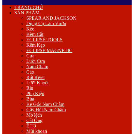
Primary
TRANG CHỦ
Menu
SẢN PHẨM
SPEAR AND JACKSON
Dụng Cụ Làm Vườn
Kéo
Kèm Cắt
ECLIPSE TOOLS
Kềm Kẹp
ECLIPSE MAGNETIC
Cưa
Lưỡi Cưa
Nam Châm
Cảo
Rút Rivet
Lưỡi Khoét
Rìu
Phụ Kiện
Búa
Ke Góc Nam Châm
Gậy Hút Nam Châm
Mỏ lếch
Cắt Ống
Ê Tô
Mũi khoan