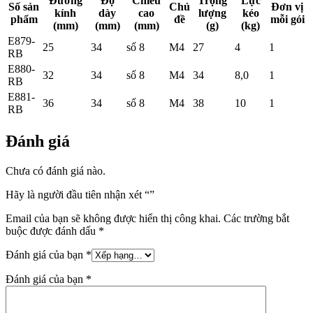
Đường
Độ
Chiều
Trọng
Lực
Số sản
Chủ
Đơn vị
kính
dày
cao
lượng
kéo
phẩm
đề
mỗi gói
(mm)
(mm)
(mm)
(g)
(kg)
E879-
25
34
số 8
M4
27
4
1
RB
E880-
32
34
số 8
M4
34
8,0
1
RB
E881-
36
34
số 8
M4
38
10
1
RB
Đánh giá
Chưa có đánh giá nào.
Hãy là người đầu tiên nhận xét “”
Email của bạn sẽ không được hiển thị công khai.
Các trường bắt
buộc được đánh dấu
*
Đánh giá của bạn
*
Đánh giá của bạn
*