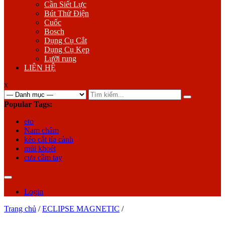
Cần Siết Lực
Bút Thử Điện
Cuốc
Bosch
Dụng Cụ Cắt
Dụng Cụ Kẹp
Lưỡi rung
LIÊN HỆ
x
Search
for:
Popular Tags:
eto
Nam châm
kéo cắt tỉa cành
mũi khoét
cưa cầm tay
Login
Trang chủ
/
ECLIPSE MAGNETIC
/