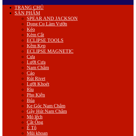
Primary
TRANG CHỦ
Menu
SẢN PHẨM
SPEAR AND JACKSON
Dụng Cụ Làm Vườn
Kéo
Kèm Cắt
ECLIPSE TOOLS
Kềm Kẹp
ECLIPSE MAGNETIC
Cưa
Lưỡi Cưa
Nam Châm
Cảo
Rút Rivet
Lưỡi Khoét
Rìu
Phụ Kiện
Búa
Ke Góc Nam Châm
Gậy Hút Nam Châm
Mỏ lếch
Cắt Ống
Ê Tô
Mũi khoan