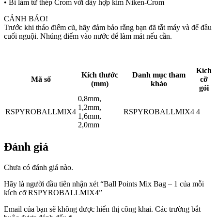
• Bi làm từ thép Crom với dây hợp kim Niken-Crom
CẢNH BÁO!
Trước khi tháo điểm cũ, hãy đảm bảo rằng bạn đã tắt máy và để đầu
cuối nguội. Nhúng điểm vào nước để làm mát nếu cần.
Kích
Kích thước
Danh mục tham
Mã số
cỡ
(mm)
khảo
gói
0,8mm,
1,2mm,
RSPYROBALLMIX4
RSPYROBALLMIX4
4
1,6mm,
2,0mm
Đánh giá
Chưa có đánh giá nào.
Hãy là người đầu tiên nhận xét “Ball Points Mix Bag – 1 của mỗi
kích cỡ RSPYROBALLMIX4”
Email của bạn sẽ không được hiển thị công khai.
Các trường bắt