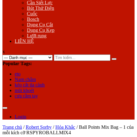
Cần Siết Lực
Bút Thử Điện
Cuốc
Bosch
Dụng Cụ Cắt
Dụng Cụ Kẹp
Lưỡi rung
LIÊN HỆ
x
Search
for:
Popular Tags:
eto
Nam châm
kéo cắt tỉa cành
mũi khoét
cưa cầm tay
Login
Trang chủ
/
Robert Sorby
/
Hỏa Khắc
/ Ball Points Mix Bag – 1 của
mỗi kích cỡ RSPYROBALLMIX4