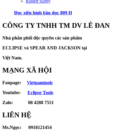
Robert Sorby
Đục xiên hình bầu dục 809 H
CÔNG TY TNHH TM DV LÊ ĐAN
Nhà phân phối độc quyền các sản phẩm
ECLIPSE và
SPEAR AND JACKSON tại
Việt Nam.
MẠNG XÃ HỘI
Fanpage:
Vietnamtools
Youtube:
Eclipse Tools
Zalo: 08 4288 7551
LIÊN HỆ
Ms.Ngọc: 0918121454