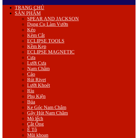
Primary
TRANG CHỦ
Menu
SẢN PHẨM
SPEAR AND JACKSON
Dụng Cụ Làm Vườn
Kéo
Kèm Cắt
ECLIPSE TOOLS
Kềm Kẹp
ECLIPSE MAGNETIC
Cưa
Lưỡi Cưa
Nam Châm
Cảo
Rút Rivet
Lưỡi Khoét
Rìu
Phụ Kiện
Búa
Ke Góc Nam Châm
Gậy Hút Nam Châm
Mỏ lếch
Cắt Ống
Ê Tô
Mũi khoan