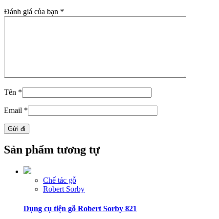
Đánh giá của bạn
*
Tên
*
Email
*
Sản phẩm tương tự
Chế tác gỗ
Robert Sorby
Dụng cụ tiện gỗ Robert Sorby 821