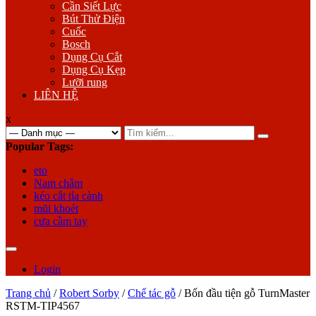
Cần Siết Lực
Bút Thử Điện
Cuốc
Bosch
Dụng Cụ Cắt
Dụng Cụ Kẹp
Lưỡi rung
LIÊN HỆ
x
Search
for:
Popular Tags:
eto
Nam châm
kéo cắt tỉa cành
mũi khoét
cưa cầm tay
Login
Trang chủ
/
Robert Sorby
/
Chế tác gỗ
/ Bốn đầu tiện gỗ TurnMaster
RSTM-TIP4567