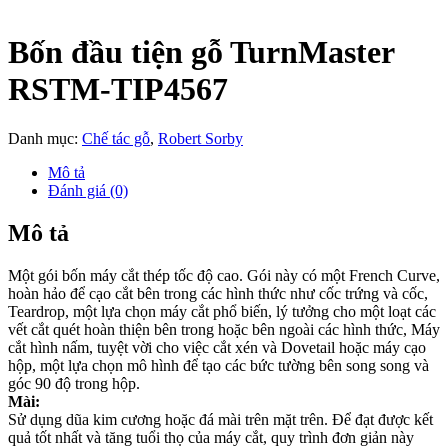
Bốn đầu tiện gỗ TurnMaster
RSTM-TIP4567
Danh mục:
Chế tác gỗ
,
Robert Sorby
Mô tả
Đánh giá (0)
Mô tả
Một gói bốn máy cắt thép tốc độ cao. Gói này có một French Curve,
hoàn hảo để cạo cắt bên trong các hình thức như cốc trứng và cốc,
Teardrop, một lựa chọn máy cắt phổ biến, lý tưởng cho một loạt các
vết cắt quét hoàn thiện bên trong hoặc bên ngoài các hình thức, Máy
cắt hình nấm, tuyệt vời cho việc cắt xén và Dovetail hoặc máy cạo
hộp, một lựa chọn mô hình để tạo các bức tường bên song song và
góc 90 độ trong hộp.
Mài:
Sử dụng dũa kim cương hoặc đá mài trên mặt trên. Để đạt được kết
quả tốt nhất và tăng tuổi thọ của máy cắt, quy trình đơn giản này