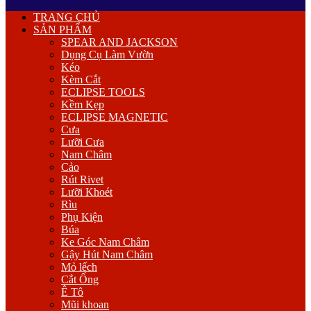
Primary
TRANG CHỦ
Menu
SẢN PHẨM
SPEAR AND JACKSON
Dụng Cụ Làm Vườn
Kéo
Kèm Cắt
ECLIPSE TOOLS
Kềm Kẹp
ECLIPSE MAGNETIC
Cưa
Lưỡi Cưa
Nam Châm
Cảo
Rút Rivet
Lưỡi Khoét
Rìu
Phụ Kiện
Búa
Ke Góc Nam Châm
Gậy Hút Nam Châm
Mỏ lếch
Cắt Ống
Ê Tô
Mũi khoan