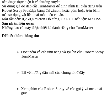
nên được thực hiện ít và thường xuyên.
Sử dụng giá đỡ dao cắt TurnMaster để định hình lại biên dạng trên
Robert Sorby ProEdge bằng đai zirconi hoặc gốm hoặc trên bánh
mài sử dụng vật liệu mài mòn tiêu chuẩn.
Mài sắc đến: 0,2 -0,4 micron Độ cứng: 62 RC Chất liệu: M2 HSS
Sản phẩm liên quan:
Những dao cắt này được thiết kế dành riêng cho TurnMaster
Để biết thêm thông tin:
Đọc thêm về các tính năng và lợi ích của Robert Sorby
TurnMaster
Tải về hướng dẫn mài của chúng tôi ở đây
Xem phim của Robert Sorby về các gợi ý và mẹo mài
giũa