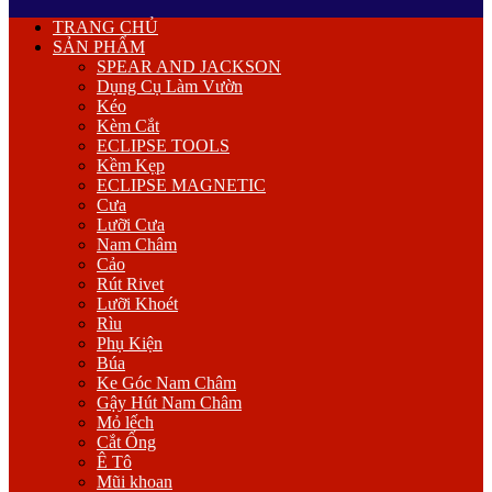
Primary
TRANG CHỦ
Menu
SẢN PHẨM
SPEAR AND JACKSON
Dụng Cụ Làm Vườn
Kéo
Kèm Cắt
ECLIPSE TOOLS
Kềm Kẹp
ECLIPSE MAGNETIC
Cưa
Lưỡi Cưa
Nam Châm
Cảo
Rút Rivet
Lưỡi Khoét
Rìu
Phụ Kiện
Búa
Ke Góc Nam Châm
Gậy Hút Nam Châm
Mỏ lếch
Cắt Ống
Ê Tô
Mũi khoan