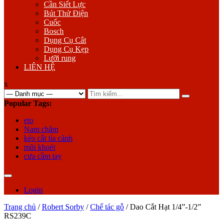
Cần Siết Lực
Bút Thử Điện
Cuốc
Bosch
Dụng Cụ Cắt
Dụng Cụ Kẹp
Lưỡi rung
LIÊN HỆ
x
Search
for:
Popular Tags:
eto
Nam châm
kéo cắt tỉa cành
mũi khoét
cưa cầm tay
Login
Trang chủ
/
Robert Sorby
/
Chế tác gỗ
/ Dao Cắt Hạt 1/4”-1/2”
RS239C