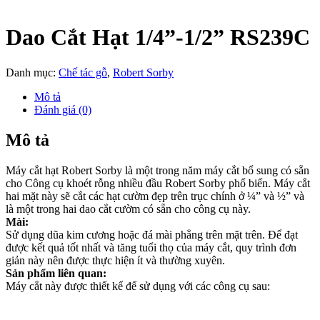
Dao Cắt Hạt 1/4”-1/2” RS239C
Danh mục:
Chế tác gỗ
,
Robert Sorby
Mô tả
Đánh giá (0)
Mô tả
Máy cắt hạt Robert Sorby là một trong năm máy cắt bổ sung có sẵn
cho Công cụ khoét rỗng nhiều đầu Robert Sorby phổ biến. Máy cắt
hai mặt này sẽ cắt các hạt cườm đẹp trên trục chính ở ¼” và ½” và
là một trong hai dao cắt cườm có sẵn cho công cụ này.
Mài:
Sử dụng dũa kim cương hoặc đá mài phẳng trên mặt trên. Để đạt
được kết quả tốt nhất và tăng tuổi thọ của máy cắt, quy trình đơn
giản này nên được thực hiện ít và thường xuyên.
Sản phẩm liên quan:
Máy cắt này được thiết kế để sử dụng với các công cụ sau: