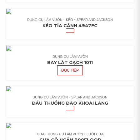
DỤNG CỤ LÀM VƯỜN
KÉO
SPEAR AND JACKSON
KÉO TỈA CÀNH 4947FC
DỤNG CỤ LÀM VƯỜN
BAY LÁT GẠCH 1011
ĐỌC TIẾP
DỤNG CỤ LÀM VƯỜN
SPEAR AND JACKSON
ĐẦU THUỔNG ĐÀO KHOAI LANG
CƯA
DỤNG CỤ LÀM VƯỜN
LƯỠI CƯA