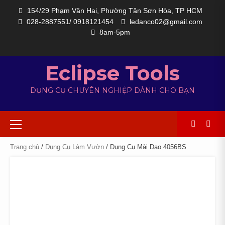
154/29 Phạm Văn Hai, Phường Tân Sơn Hòa, TP HCM
028-2887551/ 0918121454
ledanco02@gmail.com
8am-5pm
Eclipse Tools
DỤNG CỤ CHUYÊN NGHIỆP DÀNH CHO BẠN
Trang chủ
/
Dụng Cụ Làm Vườn
/ Dụng Cụ Mài Dao 4056BS