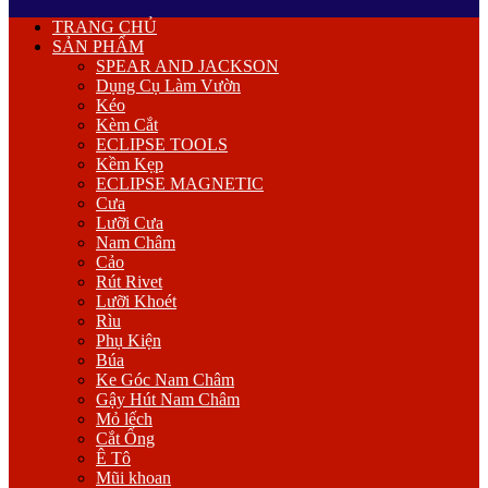
Primary
TRANG CHỦ
Menu
SẢN PHẨM
SPEAR AND JACKSON
Dụng Cụ Làm Vườn
Kéo
Kèm Cắt
ECLIPSE TOOLS
Kềm Kẹp
ECLIPSE MAGNETIC
Cưa
Lưỡi Cưa
Nam Châm
Cảo
Rút Rivet
Lưỡi Khoét
Rìu
Phụ Kiện
Búa
Ke Góc Nam Châm
Gậy Hút Nam Châm
Mỏ lếch
Cắt Ống
Ê Tô
Mũi khoan