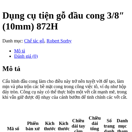
Dụng cụ tiện gỗ đầu cong 3/8″
(10mm) 872H
Danh mục:
Chế tác gỗ
,
Robert Sorby
Mô tả
Đánh giá (0)
Mô tả
Cấu hình đầu cong làm cho điều này trở nên tuyệt vời để tạo, làm
mịn và pha trộn các bề mặt cong trong công việc tô, ví dụ như hộp
đáy tròn. Công cụ này có thể thực hiện một vết cắt mạnh mẽ, trong
khi vẫn giữ được độ nhạy của cánh bướm để tinh chỉnh các vết cắt.
Chiều
Chiều
Số
Danh
Phiên
Kích
Kích
dài
dài tay
trang
mục
Mã số
bản xử
thước
thước
tổng
cầm
danh
tham