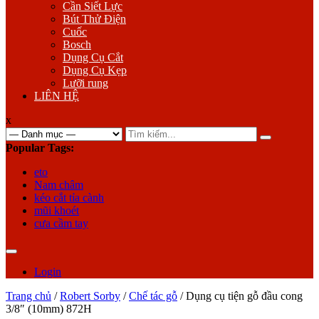
Cần Siết Lực
Bút Thử Điện
Cuốc
Bosch
Dụng Cụ Cắt
Dụng Cụ Kẹp
Lưỡi rung
LIÊN HỆ
x
Search
for:
Popular Tags:
eto
Nam châm
kéo cắt tỉa cành
mũi khoét
cưa cầm tay
Login
Trang chủ
/
Robert Sorby
/
Chế tác gỗ
/ Dụng cụ tiện gỗ đầu cong
3/8″ (10mm) 872H