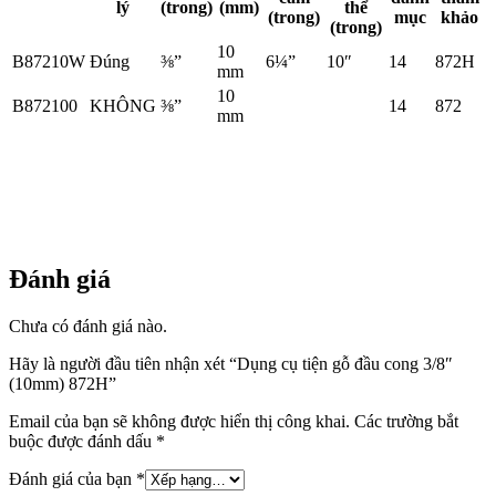
lý
(trong)
(mm)
thể
(trong)
mục
khảo
(trong)
10
B87210W
Đúng
⅜”
6¼”
10″
14
872H
mm
10
B872100
KHÔNG
⅜”
14
872
mm
Đánh giá
Chưa có đánh giá nào.
Hãy là người đầu tiên nhận xét “Dụng cụ tiện gỗ đầu cong 3/8″
(10mm) 872H”
Email của bạn sẽ không được hiển thị công khai.
Các trường bắt
buộc được đánh dấu
*
Đánh giá của bạn
*