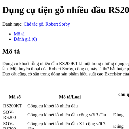
Dụng cụ tiện gỗ nhiều đầu RS
Danh mục:
Chế tác gỗ
,
Robert Sorby
Mô tả
Đánh giá (0)
Mô tả
Dụng cụ khoét rỗng nhiều đầu RS200KT là một trong những dụng cụ l
lần. Một huyền thoại của Robert Sorby, công cụ này là thứ bắt buộc ph
Dao cắt cũng có sẵn trong dòng sản phẩm hiệu suất cao Excelsior của 
chủ 
Mã số
Mô tả/Loại
RS200KT
Công cụ khoét lỗ nhiều đầu
SOV-
Công cụ khoét lỗ nhiều đầu cộng với 3 đầu
Đúng
RS200
SOV-
Công cụ khoét lỗ nhiều đầu XL cộng với 3
Đúng
RS300
đầu