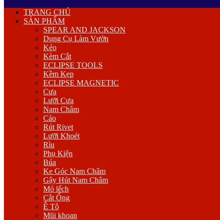
Primary
TRANG CHỦ
Menu
SẢN PHẨM
SPEAR AND JACKSON
Dụng Cụ Làm Vườn
Kéo
Kèm Cắt
ECLIPSE TOOLS
Kềm Kẹp
ECLIPSE MAGNETIC
Cưa
Lưỡi Cưa
Nam Châm
Cảo
Rút Rivet
Lưỡi Khoét
Rìu
Phụ Kiện
Búa
Ke Góc Nam Châm
Gậy Hút Nam Châm
Mỏ lếch
Cắt Ống
Ê Tô
Mũi khoan