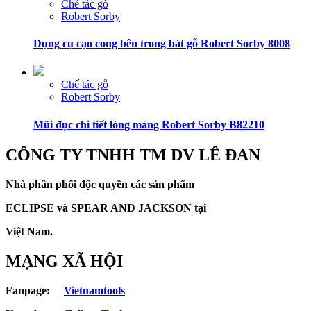
Chế tác gỗ
Robert Sorby
Dụng cụ cạo cong bên trong bát gỗ Robert Sorby 8008
Chế tác gỗ
Robert Sorby
Mũi đục chi tiết lòng máng Robert Sorby B82210
CÔNG TY TNHH TM DV LÊ ĐAN
Nhà phân phối độc quyền các sản phẩm
ECLIPSE và
SPEAR AND JACKSON tại
Việt Nam.
MẠNG XÃ HỘI
Fanpage:
Vietnamtools