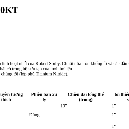
200KT
inh hoạt nhất của Robert Sorby. Chuôi nửa tròn khổng lồ và các đầu 
ải có trong bộ sưu tập của mọi thợ tiện.
chúng tôi (lớp phủ Titanium Nitride).
quyền tương
Phiên bản xử
Chiều dài tổng thể
tối thi
thích
lý
(trong)
19″
1″
Đúng
1″
1″