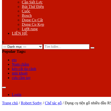
Cần Siết Lực
Bút Thử Điện
Cuốc
Bosch
Dụng Cụ Cắt
Dụng Cụ Kẹp
Lưỡi rung
LIÊN HỆ
x
Search
for:
Popular Tags:
eto
Nam châm
kéo cắt tỉa cành
mũi khoét
cưa cầm tay
Login
Trang chủ
/
Robert Sorby
/
Chế tác gỗ
/ Dụng cụ tiện gỗ nhiều đầu