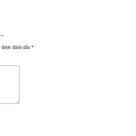
T”
c được đánh dấu
*