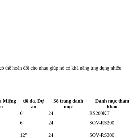
có thể hoán đổi cho nhau giúp nó có khả năng ứng dụng nhiều
ểu Miệng
tối đa. Dự
Số trang danh
Danh mục tham
vỏ
án
mục
khảo
6″
24
RS200KT
6″
24
SOV-RS200
12″
24
SOV-RS300