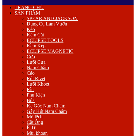
Primary
TRANG CHỦ
Menu
SẢN PHẨM
SPEAR AND JACKSON
Dụng Cụ Làm Vườn
Kéo
Kèm Cắt
ECLIPSE TOOLS
Kềm Kẹp
ECLIPSE MAGNETIC
Cưa
Lưỡi Cưa
Nam Châm
Cảo
Rút Rivet
Lưỡi Khoét
Rìu
Phụ Kiện
Búa
Ke Góc Nam Châm
Gậy Hút Nam Châm
Mỏ lếch
Cắt Ống
Ê Tô
Mũi khoan