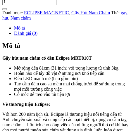
Gậy
Hút
Nam
Danh mục:
ECLIPSE MAGNETIC
,
Gậy Hút Nam Châm
Thẻ:
gay
Châm
hut
,
Nam châm
Có
Đèn
Mô tả
MRT810T
Đánh giá (0)
số
lượng
Mô tả
Gậy hút nam châm có đèn Eclipse MRT810T
Mở rộng đến 81cm (31 inch) với trọng lượng từ tính 3kg
Hoàn hảo để lấy đồ vật ở những nơi khó tiếp cận
Đèn LED mạnh mẽ (bao gồm pin)
Tay cầm đệm cao su mềm mại chống trượt để sử dụng trong
mọi môi trường công việc
Có móc để treo vào túi tiện lợi
Về thương hiệu Eclipse:
Với hơn 200 năm lịch sử, Eclipse là thương hiệu nổi tiếng đến từ
Anh chuyên sản xuất và cung cấp các loại thiết bị, dụng cụ cầm tay,
nam châm… hữu ích cho công việc của những người thợ cơ khí hay
cho mọi người muốn sửa chữa vật dụng gia đình, luôn luôn được