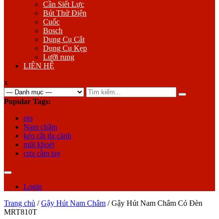
Cần Siết Lực
Bút Thử Điện
Cuốc
Bosch
Dụng Cụ Cắt
Dụng Cụ Kẹp
Lưỡi rung
LIÊN HỆ
x
Search
for:
Popular Tags:
eto
Nam châm
kéo cắt tỉa cành
mũi khoét
cưa cầm tay
Login
Trang chủ
/
Gậy Hút Nam Châm
/ Gậy Hút Nam Châm Có Đèn
MRT810T