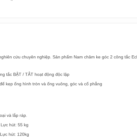
)
ũ nghiên cứu chuyên nghiệp. Sản phẩm Nam châm ke góc 2 công tắc 
ng tắc BẬT / TẮT hoạt động độc lập
ể kẹp ống hình tròn và ống vuông, góc và cổ phẳng
oại và lắp ráp.
ực hút: 55 kg
ực hút: 120kg