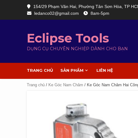
154/29 Phạm Văn Hai, Phường Tân Sơn Hòa, TP H
ledanco02@gmail.com
8am-5pm
Eclipse Tools
DỤNG CỤ CHUYÊN NGHIỆP DÀNH CHO BẠN
TRANG CHỦ
SẢN PHẨM
LIÊN HỆ
Trang chủ
/
Ke Góc Nam Châm
/ Ke Góc Nam Châm Hai Công