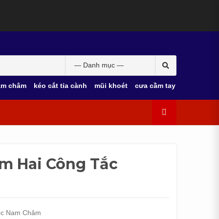
am châm
kéo cắt tỉa cành
mũi khoét
cưa cầm tay
 Hai Công Tắc
óc Nam Châm