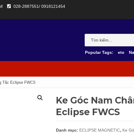
CM
028-2887551/ 0918121454
Popular Tags:
eto
N
 Tắc Eclipse FWCS
Ke Góc Nam Châm
Eclipse FWCS
Danh mục:
ECLIPSE MAGNETIC
,
Ke G