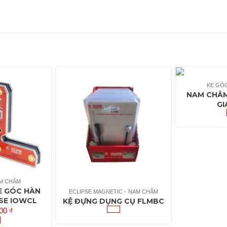
KE GÓ
NAM CHÂM
GI
M CHÂM
 GÓC HÀN
ECLIPSE MAGNETIC
NAM CHÂM
PSE IOWCL
KỆ ĐỰNG DỤNG CỤ FLMBC
000
₫