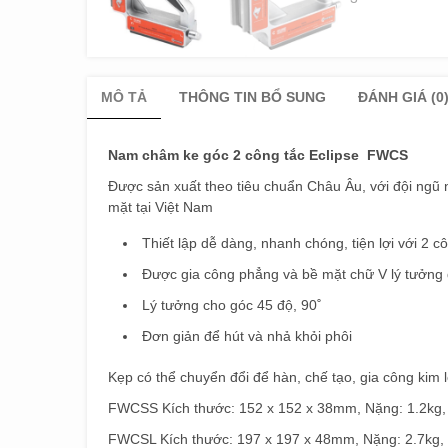
MÔ TẢ
THÔNG TIN BỔ SUNG
ĐÁNH GIÁ (0
Nam châm ke góc 2 công tắc Eclipse FWCS
Được sản xuất theo tiêu chuẩn Châu Âu, với đội ng
mặt tại Việt Nam
Thiết lập dễ dàng, nhanh chóng, tiện lợi với 2 cô
Được gia công phẳng và bề mặt chữ V lý tưởng đ
Lý tưởng cho góc 45 độ, 90˚
Đơn giản để hút và nhả khỏi phôi
Kẹp có thể chuyển đổi để hàn, chế tạo, gia công kim l
FWCSS Kích thước: 152 x 152 x 38mm, Nặng: 1.2kg, L
FWCSL Kích thước: 197 x 197 x 48mm, Nặng: 2.7kg, L