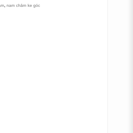
âm
,
nam châm ke góc