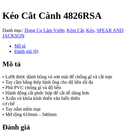
Kéo Cắt Cành 4826RSA
Danh mục:
Dụng Cụ Làm Vườn
,
Kèm Cắt
,
Kéo
,
SPEAR AND
JACKSON
Mô tả
Đánh giá (0)
Mô tả
• Lưỡi được đánh bóng và sơn mài để chống gỉ và cắt mịn
• Tay cầm bằng thép hình ống cho độ bền tối đa
• Phủ PVC chống gỉ và độ bền
• Hành động cắt phức hợp để cắt dễ dàng hơn
• Xoắn và khóa kính thiên văn biến thiên
cơ chế
• Tay nắm mềm mại
• Mở rộng 610mm – 940mm
Đánh giá