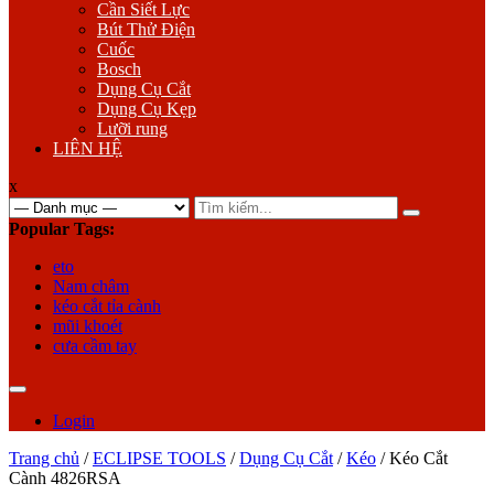
Cần Siết Lực
Bút Thử Điện
Cuốc
Bosch
Dụng Cụ Cắt
Dụng Cụ Kẹp
Lưỡi rung
LIÊN HỆ
x
Search
for:
Popular Tags:
eto
Nam châm
kéo cắt tỉa cành
mũi khoét
cưa cầm tay
Login
Trang chủ
/
ECLIPSE TOOLS
/
Dụng Cụ Cắt
/
Kéo
/ Kéo Cắt
Cành 4826RSA