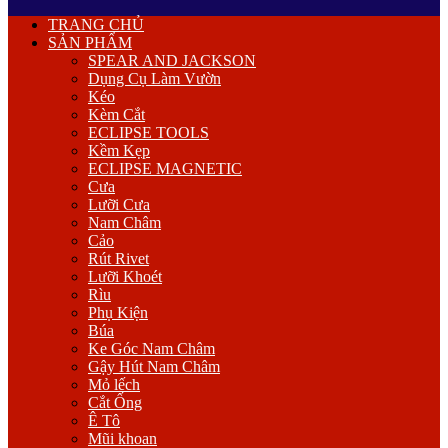
Primary
TRANG CHỦ
Menu
SẢN PHẨM
SPEAR AND JACKSON
Dụng Cụ Làm Vườn
Kéo
Kèm Cắt
ECLIPSE TOOLS
Kềm Kẹp
ECLIPSE MAGNETIC
Cưa
Lưỡi Cưa
Nam Châm
Cảo
Rút Rivet
Lưỡi Khoét
Rìu
Phụ Kiện
Búa
Ke Góc Nam Châm
Gậy Hút Nam Châm
Mỏ lếch
Cắt Ống
Ê Tô
Mũi khoan