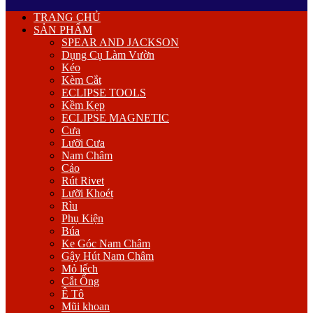
Primary
TRANG CHỦ
Menu
SẢN PHẨM
SPEAR AND JACKSON
Dụng Cụ Làm Vườn
Kéo
Kèm Cắt
ECLIPSE TOOLS
Kềm Kẹp
ECLIPSE MAGNETIC
Cưa
Lưỡi Cưa
Nam Châm
Cảo
Rút Rivet
Lưỡi Khoét
Rìu
Phụ Kiện
Búa
Ke Góc Nam Châm
Gậy Hút Nam Châm
Mỏ lếch
Cắt Ống
Ê Tô
Mũi khoan