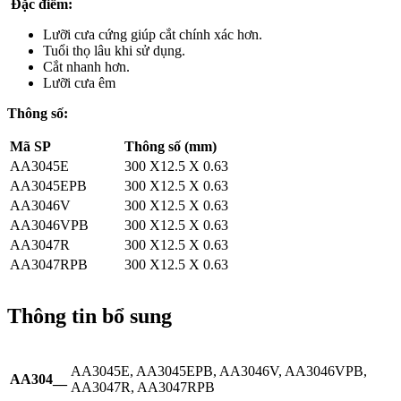
Đặc điểm:
Lưỡi cưa cứng giúp cắt chính xác hơn.
Tuổi thọ lâu khi sử dụng.
Cắt nhanh hơn.
Lưỡi cưa êm
Thông số:
Mã SP
Thông số (mm)
AA3045E
300 X12.5 X 0.63
AA3045EPB
300 X12.5 X 0.63
AA3046V
300 X12.5 X 0.63
AA3046VPB
300 X12.5 X 0.63
AA3047R
300 X12.5 X 0.63
AA3047RPB
300 X12.5 X 0.63
Thông tin bổ sung
AA3045E, AA3045EPB, AA3046V, AA3046VPB,
AA304__
AA3047R, AA3047RPB