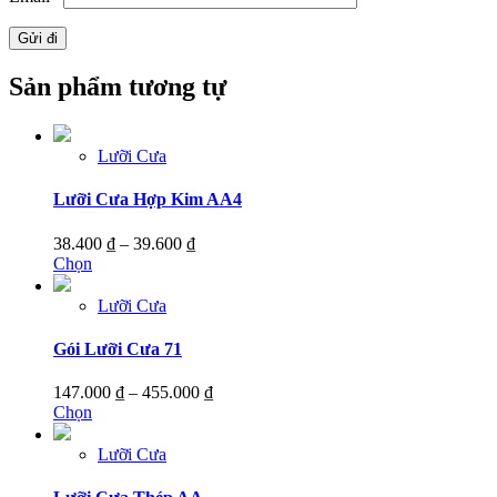
Sản phẩm tương tự
Lưỡi Cưa
Lưỡi Cưa Hợp Kim AA4
Khoảng
38.400
₫
–
39.600
₫
Sản
giá:
Chọn
phẩm
từ
này
38.400 ₫
Lưỡi Cưa
có
đến
nhiều
39.600 ₫
Gói Lưỡi Cưa 71
biến
thể.
Khoảng
147.000
₫
–
455.000
₫
Các
Sản
giá:
Chọn
tùy
phẩm
từ
chọn
này
147.000 ₫
Lưỡi Cưa
có
có
đến
thể
nhiều
455.000 ₫