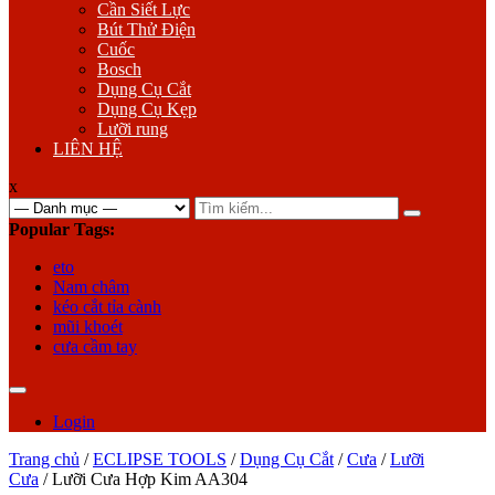
Cần Siết Lực
Bút Thử Điện
Cuốc
Bosch
Dụng Cụ Cắt
Dụng Cụ Kẹp
Lưỡi rung
LIÊN HỆ
x
Search
for:
Popular Tags:
eto
Nam châm
kéo cắt tỉa cành
mũi khoét
cưa cầm tay
Login
Trang chủ
/
ECLIPSE TOOLS
/
Dụng Cụ Cắt
/
Cưa
/
Lưỡi
Cưa
/ Lưỡi Cưa Hợp Kim AA304