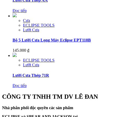
Lưỡi Cưa Thép AA
được
biến
chọn
thể.
trên
Đọc tiếp
Các
trang
tùy
sản
Cưa
chọn
phẩm
ECLIPSE TOOLS
có
Lưỡi Cưa
thể
được
Bộ 5 Lưỡi Cưa Lọng Máy Eclipse EPT118B
chọn
trên
trang
145.000
₫
sản
phẩm
ECLIPSE TOOLS
Lưỡi Cưa
Lưỡi Cưa Thép 71R
Đọc tiếp
CÔNG TY TNHH TM DV LÊ ĐAN
Nhà phân phối độc quyền các sản phẩm
ECLIPSE và
SPEAR AND JACKSON tại