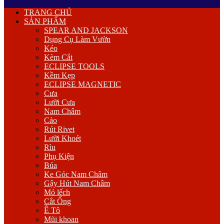
Primary
TRANG CHỦ
Menu
SẢN PHẨM
SPEAR AND JACKSON
Dụng Cụ Làm Vườn
Kéo
Kèm Cắt
ECLIPSE TOOLS
Kềm Kẹp
ECLIPSE MAGNETIC
Cưa
Lưỡi Cưa
Nam Châm
Cảo
Rút Rivet
Lưỡi Khoét
Rìu
Phụ Kiện
Búa
Ke Góc Nam Châm
Gậy Hút Nam Châm
Mỏ lếch
Cắt Ống
Ê Tô
Mũi khoan