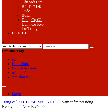
Cần Siết Lực
Bút Thử Điện
Cuốc
Bosch
Dụng Cụ Cắt
Dụng Cụ Kẹp
Lưỡi rung
LIÊN HỆ
x
Search
for:
Popular Tags:
eto
Nam châm
kéo cắt tỉa cành
mũi khoét
cưa cầm tay
Login
Trang chủ
/
ECLIPSE MAGNETIC
/ Nam châm nồi nông
Neodymium NdFeB có móc