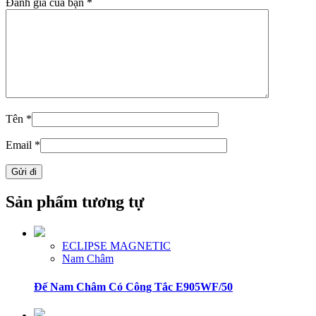
Đánh giá của bạn
*
Tên
*
Email
*
Sản phẩm tương tự
ECLIPSE MAGNETIC
Nam Châm
Đế Nam Châm Có Công Tắc E905WF/50