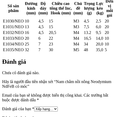
Đơn
Đường
Độ
Chiều cao
Chủ
Trọng
Lực
Số sản
vị
kính
dày
tổng thể Inc,
đề
lượng
kéo
phẩm
mỗi
(mm)
(mm)
Hook (mm)
(mm)
(g)
(kg)
gói
E1030/NEO
10
4,5
15
M3
4,5
2,5
20
E1031/NEO
13
4,5
15
M3
7,5
6,0
20
E1032/NEO
16
4,5
20,5
M4
13.2
9,5
20
E1033/NEO
20
6
22
M4
16,5
14,0
10
E1034/NEO
25
7
23
M4
34
20,0
10
E1035/NEO
32
7
30
M5
48
35,0
5
Đánh giá
Chưa có đánh giá nào.
Hãy là người đầu tiên nhận xét “Nam châm nồi nông Neodymium
NdFeB có móc”
Email của bạn sẽ không được hiển thị công khai.
Các trường bắt
buộc được đánh dấu
*
Đánh giá của bạn
*