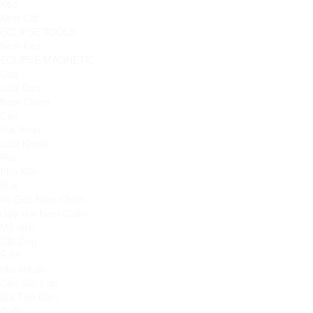
Kéo
Kèm Cắt
ECLIPSE TOOLS
Kềm Kẹp
ECLIPSE MAGNETIC
Cưa
Lưỡi Cưa
Nam Châm
Cảo
Rút Rivet
Lưỡi Khoét
Rìu
Phụ Kiện
Búa
Ke Góc Nam Châm
Gậy Hút Nam Châm
Mỏ lếch
Cắt Ống
Ê Tô
Mũi khoan
Cần Siết Lực
Bút Thử Điện
Cuốc