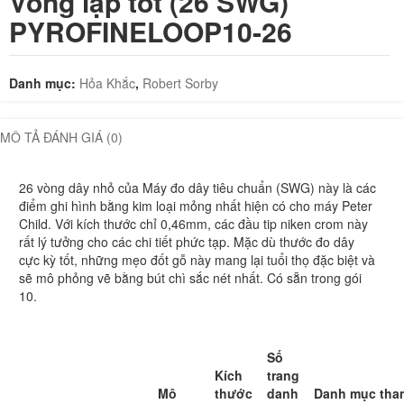
Vòng lặp tốt (26 SWG)
PYROFINELOOP10-26
Danh mục:
Hỏa Khắc
,
Robert Sorby
MÔ TẢ
ĐÁNH GIÁ (0)
26 vòng dây nhỏ của Máy đo dây tiêu chuẩn (SWG) này là các
điểm ghi hình bằng kim loại mỏng nhất hiện có cho máy Peter
Child.
Với kích thước chỉ 0,46mm, các đầu tip niken crom này
rất lý tưởng cho các chi tiết phức tạp.
Mặc dù thước đo dây
cực kỳ tốt, những mẹo đốt gỗ này mang lại tuổi thọ đặc biệt và
sẽ mô phỏng vẽ bằng bút chì sắc nét nhất.
Có sẵn trong gói
10.
Số
Kích
trang
Mô
thước
danh
Danh mục tha