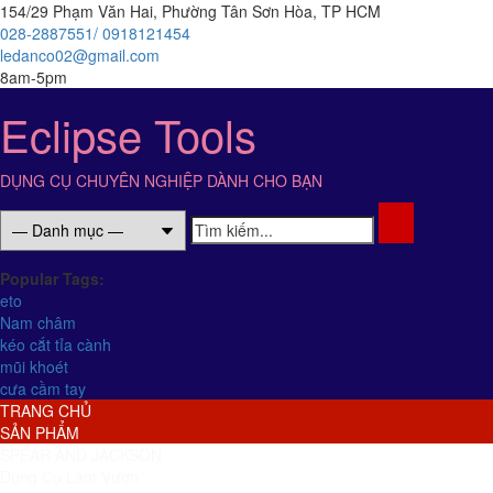
154/29 Phạm Văn Hai, Phường Tân Sơn Hòa, TP HCM
028-2887551/ 0918121454
ledanco02@gmail.com
8am-5pm
Eclipse Tools
DỤNG CỤ CHUYÊN NGHIỆP DÀNH CHO BẠN
Popular Tags:
eto
Nam châm
kéo cắt tỉa cành
mũi khoét
cưa cầm tay
TRANG CHỦ
SẢN PHẨM
SPEAR AND JACKSON
Dụng Cụ Làm Vườn