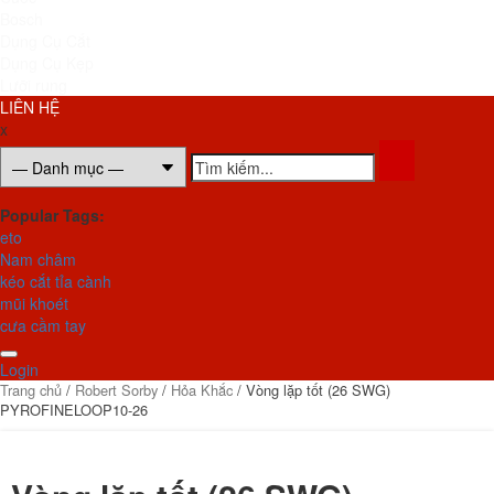
Bosch
Dụng Cụ Cắt
Dụng Cụ Kẹp
Lưỡi rung
LIÊN HỆ
x
Popular Tags:
eto
Nam châm
kéo cắt tỉa cành
mũi khoét
cưa cầm tay
Login
Trang chủ
/
Robert Sorby
/
Hỏa Khắc
/ Vòng lặp tốt (26 SWG)
PYROFINELOOP10-26