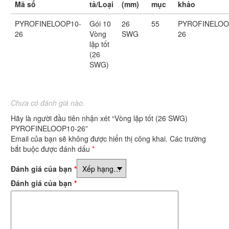
Mã số
tả/Loại
(mm)
mục
khảo
PYROFINELOOP10-
Gói 10
26
55
PYROFINELOO
26
Vòng
SWG
26
lặp tốt
(26
SWG)
Chưa có đánh giá nào.
Hãy là người đầu tiên nhận xét “Vòng lặp tốt (26 SWG)
PYROFINELOOP10-26”
Email của bạn sẽ không được hiển thị công khai.
Các trường
bắt buộc được đánh dấu
*
Đánh giá của bạn
*
Đánh giá của bạn
*