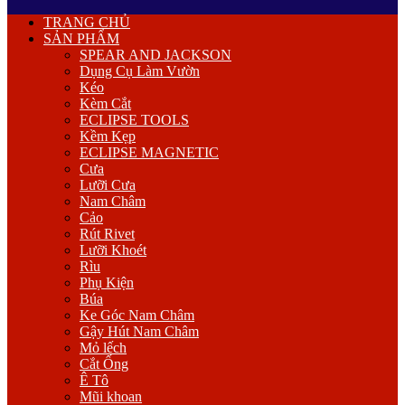
Primary
TRANG CHỦ
Menu
SẢN PHẨM
SPEAR AND JACKSON
Dụng Cụ Làm Vườn
Kéo
Kèm Cắt
ECLIPSE TOOLS
Kềm Kẹp
ECLIPSE MAGNETIC
Cưa
Lưỡi Cưa
Nam Châm
Cảo
Rút Rivet
Lưỡi Khoét
Rìu
Phụ Kiện
Búa
Ke Góc Nam Châm
Gậy Hút Nam Châm
Mỏ lếch
Cắt Ống
Ê Tô
Mũi khoan