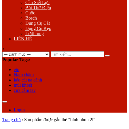
Cần Siết Lực
Bút Thử Điện
Cuốc
Bosch
Dụng Cụ Cắt
Dụng Cụ Kẹp
Lưỡi rung
LIÊN HỆ
x
Search
for:
Popular Tags:
eto
Nam châm
kéo cắt tỉa cành
mũi khoét
cưa cầm tay
Login
Trang chủ
/ Sản phẩm được gắn thẻ “bình phun 2l”