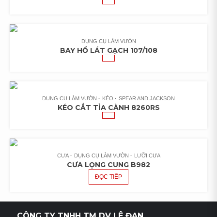
DỤNG CỤ LÀM VƯỜN
BAY HỒ LÁT GẠCH 107/108
DỤNG CỤ LÀM VƯỜN
KÉO
SPEAR AND JACKSON
KÉO CẮT TỈA CÀNH 8260RS
CƯA
DỤNG CỤ LÀM VƯỜN
LƯỠI CƯA
CƯA LỌNG CUNG B982
ĐỌC TIẾP
CÔNG TY TNHH TM DV LÊ ĐAN