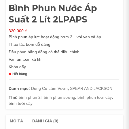
Bình Phun Nước Áp
Suất 2 Lít 2LPAPS
320.000
₫
Bình phun áp lực hoạt động bơm 2 L với van xả áp
Thao tác bơm dễ dàng
Đầu phun bằng đồng có thể điều chỉnh
Van an toàn xả khí
Khóa đẩy
Hết hàng
Danh mục:
Dụng Cụ Làm Vườn
,
SPEAR AND JACKSON
Thẻ:
bình phun 2l
,
bình phun sương
,
bình phun tưới cây
,
bình tưới cây
MÔ TẢ
ĐÁNH GIÁ (0)