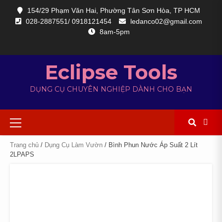
154/29 Phạm Văn Hai, Phường Tân Sơn Hòa, TP HCM
028-2887551/ 0918121454
ledanco02@gmail.com
8am-5pm
Eclipse Tools
DỤNG CỤ CHUYÊN NGHIỆP DÀNH CHO BẠN
Trang chủ
/
Dụng Cụ Làm Vườn
/ Bình Phun Nước Áp Suất 2 Lít
2LPAPS