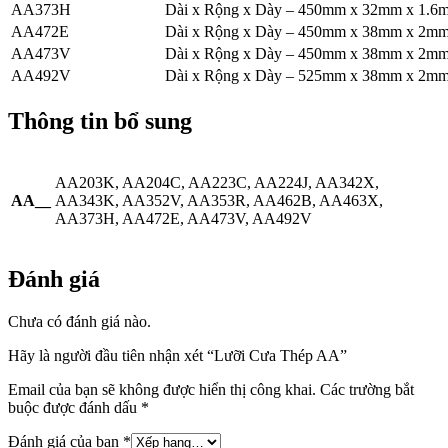
AA373H
Dài x Rộng x Dày – 450mm x 32mm x 1.6
AA472E
Dài x Rộng x Dày – 450mm x 38mm x 2m
AA473V
Dài x Rộng x Dày – 450mm x 38mm x 2m
AA492V
Dài x Rộng x Dày – 525mm x 38mm x 2m
Thông tin bổ sung
AA203K, AA204C, AA223C, AA224J, AA342X,
AA__
AA343K, AA352V, AA353R, AA462B, AA463X,
AA373H, AA472E, AA473V, AA492V
Đánh giá
Chưa có đánh giá nào.
Hãy là người đầu tiên nhận xét “Lưỡi Cưa Thép AA”
Email của bạn sẽ không được hiển thị công khai.
Các trường bắt
buộc được đánh dấu
*
Đánh giá của bạn
*