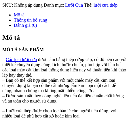
SKU:
Không áp dụng
Danh mục:
Lưỡi Cưa
Thẻ:
lưỡi cưa thép
Mô tả
Thông tin bổ sung
Đánh giá (0)
Mô tả
MÔ TẢ SẢN PHẨM
–
Các loại lưỡi cưa
được làm bằng thép cứng cáp, có độ bền cao với
thiết kế chuyên dụng cùng kích thước chuẩn, phù hợp với hầu hết
các loại máy cắt kim loại thông dụng hiện nay và thuận tiện khi tháo
lắp hay thay thế.
– Bạn có thể kết hợp sản phẩm với một chiếc máy cắt kim loại
chuyên dụng là bạn có thể cắt những tấm kim loại một cách dễ
dàng, nhanh chóng mà không mất nhiều công sức.
– Được sản xuất theo công nghệ tiên tiến đạt tiêu chuẩn chất lượng
và an toàn cho người sử dụng.
– Lưỡi cưa thép được chọn lọc bán lẻ cho người tiêu dùng, với
nhiều loại để phù hợp cắt gỗ hoặc kim loại.