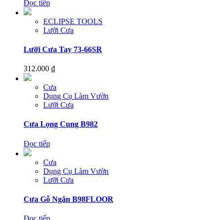
Đọc tiếp
ECLIPSE TOOLS
Lưỡi Cưa
Lưỡi Cưa Tay 73-66SR
312.000
₫
Cưa
Dụng Cụ Làm Vườn
Lưỡi Cưa
Cưa Lọng Cung B982
Đọc tiếp
Cưa
Dụng Cụ Làm Vườn
Lưỡi Cưa
Cưa Gỗ Ngắn B98FLOOR
Đọc tiếp