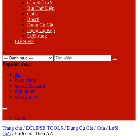
Cần Siết Lực
Bút Thử Điện
Cuốc
Bosch
Dụng Cụ Cắt
Dụng Cụ Kẹp
Lưỡi rung
LIÊN HỆ
x
Search
for:
Popular Tags:
eto
Nam châm
kéo cắt tỉa cành
mũi khoét
cưa cầm tay
Login
Trang chủ
/
ECLIPSE TOOLS
/
Dụng Cụ Cắt
/
Cưa
/
Lưỡi
Cưa
/ Lưỡi Cưa Thép AA