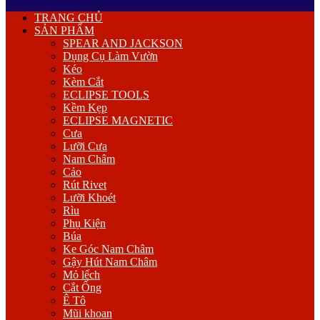
Primary
TRANG CHỦ
Menu
SẢN PHẨM
SPEAR AND JACKSON
Dụng Cụ Làm Vườn
Kéo
Kèm Cắt
ECLIPSE TOOLS
Kềm Kẹp
ECLIPSE MAGNETIC
Cưa
Lưỡi Cưa
Nam Châm
Cảo
Rút Rivet
Lưỡi Khoét
Rìu
Phụ Kiện
Búa
Ke Góc Nam Châm
Gậy Hút Nam Châm
Mỏ lếch
Cắt Ống
Ê Tô
Mũi khoan